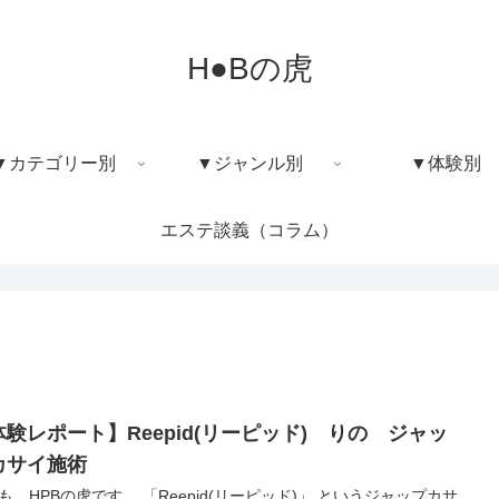
H●Bの虎
▼カテゴリー別
▼ジャンル別
▼体験別
エステ談義（コラム）
体験レポート】Reepid(リーピッド) りの ジャッ
カサイ施術
も、HPBの虎です。 「Reepid(リーピッド)」 というジャップカサ