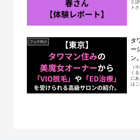
と語
トさ
タ
フェチ向け
ー
ン
（※
くる
にあ
はこ