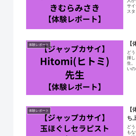
人が
サイ
スタ
【
体験レポート
どう
揮し
生。
いの
【
体験レポート
ち
どう
もな