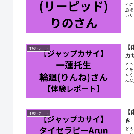
イの
施術
カサ
【
体験レポート
カ
どう
イを
やく
んね
【
体験レポート
き
どう