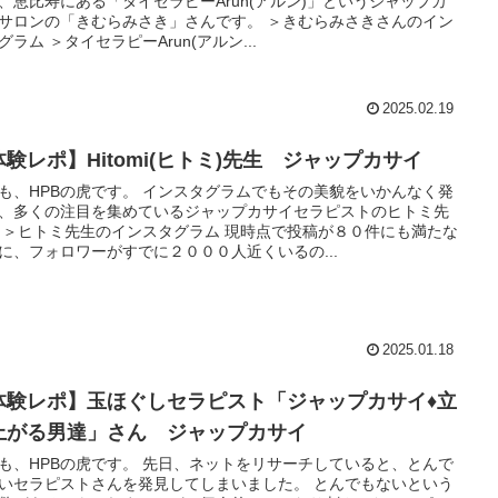
、恵比寿にある「タイセラピーArun(アルン)」というジャップカ
サロンの「きむらみさき」さんです。 ＞きむらみさきさんのイン
グラム ＞タイセラピーArun(アルン...
2025.02.19
体験レポ】Hitomi(ヒトミ)先生 ジャップカサイ
も、HPBの虎です。 インスタグラムでもその美貌をいかんなく発
、多くの注目を集めているジャップカサイセラピストのヒトミ先
 ＞ヒトミ先生のインスタグラム 現時点で投稿が８０件にも満たな
に、フォロワーがすでに２０００人近くいるの...
2025.01.18
体験レポ】玉ほぐしセラピスト「ジャップカサイ♦立
上がる男達」さん ジャップカサイ
も、HPBの虎です。 先日、ネットをリサーチしていると、とんで
いセラピストさんを発見してしまいました。 とんでもないという