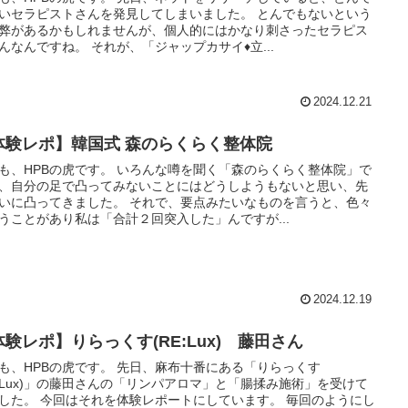
いセラピストさんを発見してしまいました。 とんでもないという
弊があるかもしれませんが、個人的にはかなり刺さったセラピス
んなんですね。 それが、「ジャップカサイ♦立...
2024.12.21
体験レポ】韓国式 森のらくらく整体院
も、HPBの虎です。 いろんな噂を聞く「森のらくらく整体院」で
、自分の足で凸ってみないことにはどうしようもないと思い、先
いに凸ってきました。 それで、要点みたいなものを言うと、色々
うことがあり私は「合計２回突入した」んですが...
2024.12.19
体験レポ】りらっくす(RE:Lux) 藤田さん
も、HPBの虎です。 先日、麻布十番にある「りらっくす
E:Lux)」の藤田さんの「リンパアロマ」と「腸揉み施術」を受けて
した。 今回はそれを体験レポートにしています。 毎回のようにし