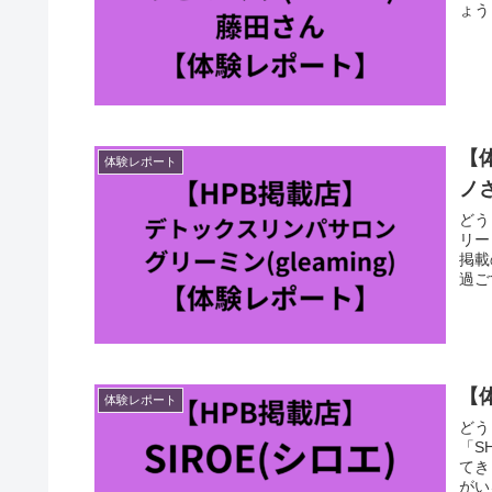
ょう
【
体験レポート
ノ
どう
リー
掲載
過ご
【
体験レポート
どう
「S
てき
がい