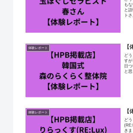
もな
と語
トさ
【
体験レポート
どう
すが
日つ
と思
【
体験レポート
どう
(R
きま