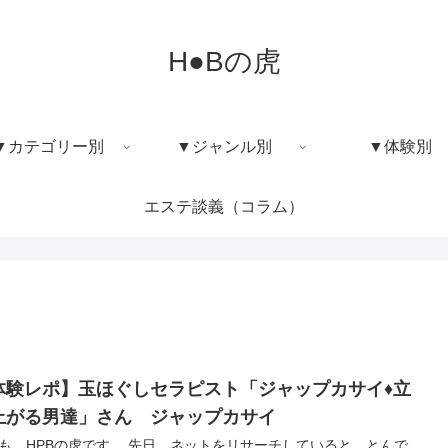
H●Bの虎
▼カテゴリー別
▼ジャンル別
▼体験別
エステ談義（コラム）
体験レポ】玉ほぐしセラピスト「ジャップカサイ♦立
上がる男達」さん ジャップカサイ
も、HPBの虎です。 先日、ネットをリサーチしていると、とんで