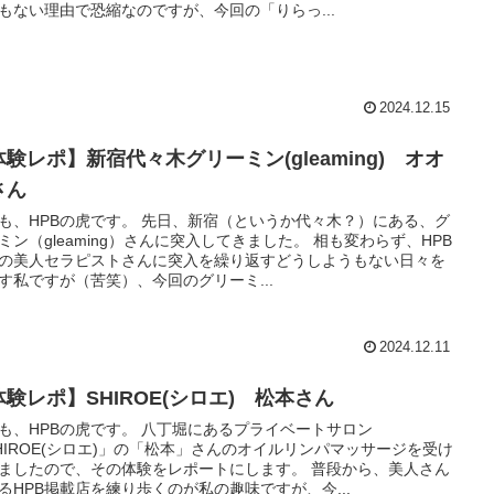
もない理由で恐縮なのですが、今回の「りらっ...
2024.12.15
体験レポ】新宿代々木グリーミン(gleaming) オオ
さん
も、HPBの虎です。 先日、新宿（というか代々木？）にある、グ
ミン（gleaming）さんに突入してきました。 相も変わらず、HPB
の美人セラピストさんに突入を繰り返すどうしようもない日々を
す私ですが（苦笑）、今回のグリーミ...
2024.12.11
体験レポ】SHIROE(シロエ) 松本さん
も、HPBの虎です。 八丁堀にあるプライベートサロン
HIROE(シロエ)」の「松本」さんのオイルリンパマッサージを受け
ましたので、その体験をレポートにします。 普段から、美人さん
るHPB掲載店を練り歩くのが私の趣味ですが、今...