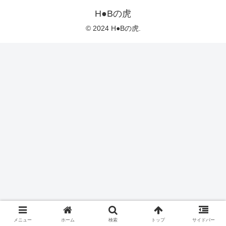
H●Bの虎
© 2024 H●Bの虎.
メニュー
ホーム
検索
トップ
サイドバー