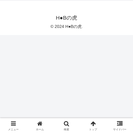
H●Bの虎
© 2024 H●Bの虎.
メニュー
ホーム
検索
トップ
サイドバー