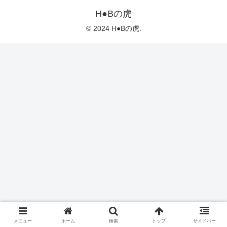
H●Bの虎
© 2024 H●Bの虎.
メニュー
ホーム
検索
トップ
サイドバー