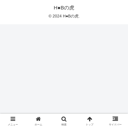
H●Bの虎
© 2024 H●Bの虎.
メニュー
ホーム
検索
トップ
サイドバー