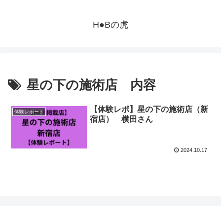
H●Bの虎
星の下の施術店 内容
【体験レポ】星の下の施術店（新
体験レポート
宿店） 横田さん
2024.10.17