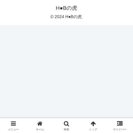
H●Bの虎
© 2024 H●Bの虎.
メニュー
ホーム
検索
トップ
サイドバー