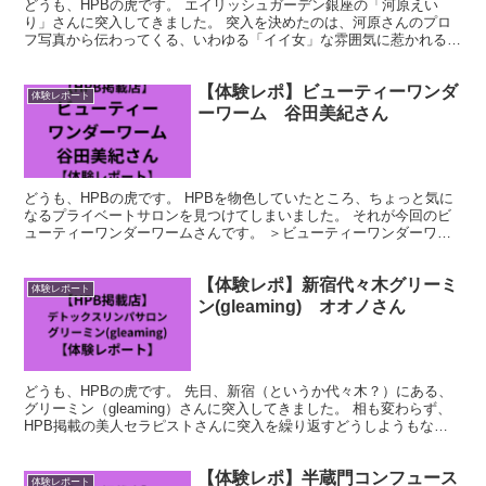
どうも、HPBの虎です。 エイリッシュガーデン銀座の「河原えい
り」さんに突入してきました。 突入を決めたのは、河原さんのプロ
フ写真から伝わってくる、いわゆる「イイ女」な雰囲気に惹かれると
ころがあったからですw 毎度毎度、ルックスでセラピスト...
【体験レポ】ビューティーワンダ
体験レポート
ーワーム 谷田美紀さん
どうも、HPBの虎です。 HPBを物色していたところ、ちょっと気に
なるプライベートサロンを見つけてしまいました。 それが今回のビ
ューティーワンダーワームさんです。 ＞ビューティーワンダーワー
ム(beauty wonder warm)のサロン...
【体験レポ】新宿代々木グリーミ
体験レポート
ン(gleaming) オオノさん
どうも、HPBの虎です。 先日、新宿（というか代々木？）にある、
グリーミン（gleaming）さんに突入してきました。 相も変わらず、
HPB掲載の美人セラピストさんに突入を繰り返すどうしようもない
日々を過ごす私ですが（苦笑）、今回のグリーミ...
【体験レポ】半蔵門コンフュース
体験レポート