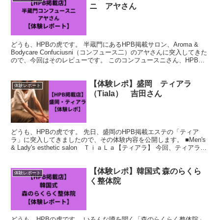
ニ アヤさん
どうも、HPBの虎です。 半蔵門にあるHPB掲載サロン、Aroma &
Bodycare Confuciusni（コンフュース二）のアヤさんに突入してきた
ので、今回はそのレビューです。 このコンフュースニさん、HPB掲
載店ではあるものの、な...
【体験レポ】盛岡 ティアラ
体験レポート
（Tiala） 吉田さん
どうも、HPBの虎です。 先日、盛岡のHPB掲載エステの「ティア
ラ」に突入してきましたので、その体験内容を公開します。 ■Men's
& Lady's esthetic salon ＴｉａＬａ【ティアラ】 今回、ティアラに
突入しようと思った...
【体験レポ】韓国式 森のらくら
体験レポート
く整体院
どうも、HPBの虎です。 いろんな噂を聞く「森のらくらく整体院」